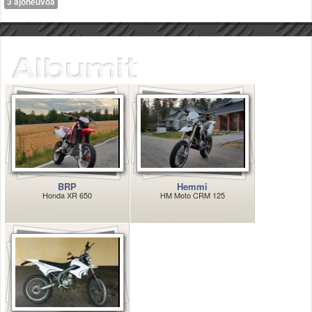
3 ajoneuvoa
Valitse paikkakunta
Helsingin sää
Tampereen sää
Turun sää
Oulun sää
Kuopion sää
Rovaniemen sää
MUUT
VIP-jäsenyys
Paidat ja vaatteet
Suunnittele oma paita
BRP
Hemmi
Mainostus
Honda XR 650
HM Moto CRM 125
Palaute
Kevytversio