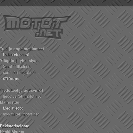
Tuki ja ongelmatilanteet
Palautefoorumi
Ylläpito ja yhteistyö
Sami Tiilikainen
sami (ät) motot.net
STi Design
Tiedotteet ja uutisvinkit
tiedotus (ät) motot.net
Mainostus
Mediatiedot
myynti (ät) motot.net
Rekisteriseloste
Henkilökunta