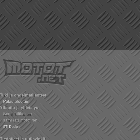
Tuki ja ongelmatilanteet
Palautefoorumi
Ylläpito ja yhteistyö
Sami Tiilikainen
sami (ät) motot.net
STi Design
Tiedotteet ja uutisvinkit