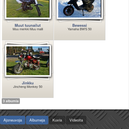
Valitse paikkakunta
Helsingin sää
Tampereen sää
Turun sää
Muut tuunailut
Bewessi
Muu merkki Muu malli
Yamaha BW'S 50
Oulun sää
Kuopion sää
Rovaniemen sää
MUUT
VIP-jäsenyys
Paidat ja vaatteet
Suunnittele oma paita
Mainostus
Jinkku
Palaute
Jincheng Monkey 50
Kevytversio
3 albumia
Ajoneuvoja
Albumeja
Kuvia
Videoita