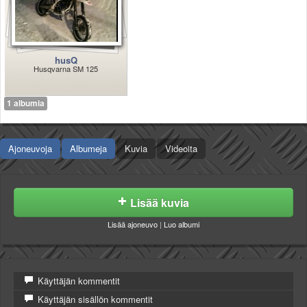
Valitse paikkakunta
Helsingin sää
Tampereen sää
Turun sää
husQ
Husqvarna SM 125
Oulun sää
Kuopion sää
1 albumia
Rovaniemen sää
MUUT
VIP-jäsenyys
Ajoneuvoja
Albumeja
Kuvia
Videoita
Paidat ja vaatteet
Suunnittele oma paita
Mainostus
Palaute
Lisää kuvia
Kevytversio
Lisää ajoneuvo
|
Luo albumi
Käyttäjän kommentit
Käyttäjän sisällön kommentit