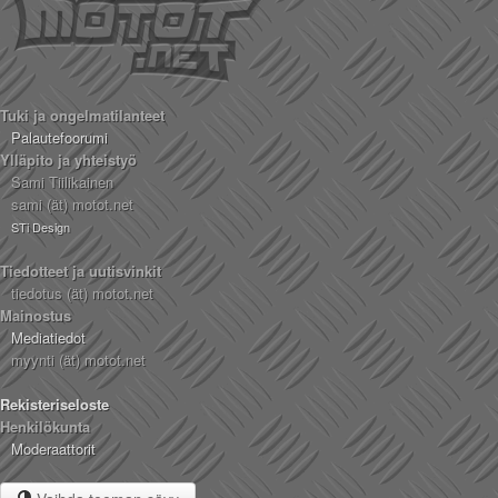
Tuki ja ongelmatilanteet
Palautefoorumi
Ylläpito ja yhteistyö
Sami Tiilikainen
sami (ät) motot.net
STi Design
Tiedotteet ja uutisvinkit
tiedotus (ät) motot.net
Mainostus
Mediatiedot
myynti (ät) motot.net
Rekisteriseloste
Henkilökunta
Moderaattorit