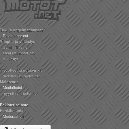
Tuki ja ongelmatilanteet
Palautefoorumi
Ylläpito ja yhteistyö
Sami Tiilikainen
sami (ät) motot.net
STi Design
Tiedotteet ja uutisvinkit
tiedotus (ät) motot.net
Mainostus
Mediatiedot
myynti (ät) motot.net
Rekisteriseloste
Henkilökunta
Moderaattorit