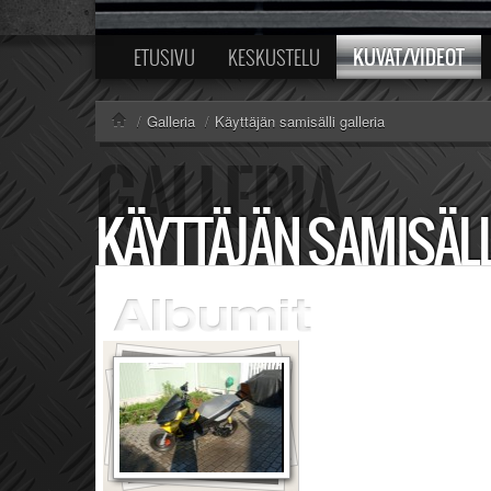
KUVAT/VIDEOT
ETUSIVU
KESKUSTELU
/
Galleria
/
Käyttäjän samisälli galleria
KÄYTTÄJÄN SAMISÄLL