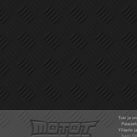
Tuki ja o
Palautef
Ylläpito j
Sami Tii