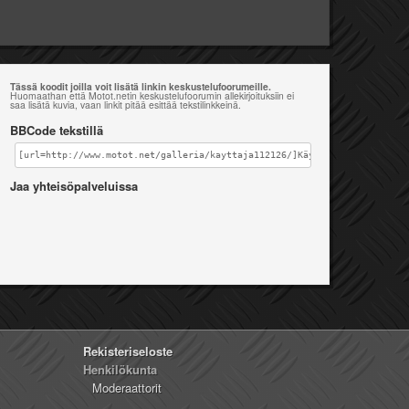
Tässä koodit joilla voit lisätä linkin keskustelufoorumeille.
Huomaathan että Motot.netin keskustelufoorumin allekirjoituksiin ei
saa lisätä kuvia, vaan linkit pitää esittää tekstilinkkeinä.
BBCode tekstillä
[url=http://www.motot.net/galleria/kayttaja112126/]Käyttäjän samisälli 
Jaa yhteisöpalveluissa
Rekisteriseloste
Henkilökunta
Moderaattorit