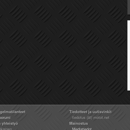
ngelmatilanteet
Tiedotteet ja uutisvinkit
oorumi
tiedotus (ät) motot.net
a yhteistyö
Mainostus
likainen
Mediatiedot