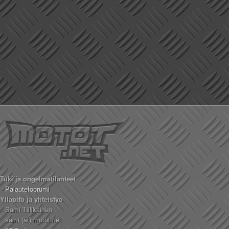
Tuki ja ongelmatilanteet
Palautefoorumi
Ylläpito ja yhteistyö
Sami Tiilikainen
sami (ät) motot.net