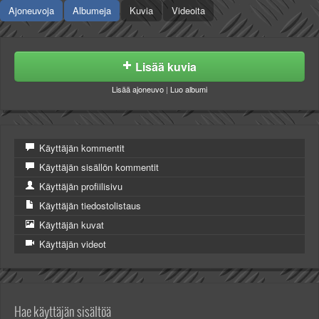
Valitse paikkakunta
Ajoneuvoja
Albumeja
Kuvia
Videoita
Helsingin sää
Tampereen sää
Turun sää
Lisää kuvia
Oulun sää
Lisää ajoneuvo
|
Luo albumi
Kuopion sää
Rovaniemen sää
MUUT
VIP-jäsenyys
Käyttäjän kommentit
Paidat ja vaatteet
Käyttäjän sisällön kommentit
Suunnittele oma paita
Käyttäjän profiilisivu
Mainostus
Käyttäjän tiedostolistaus
Palaute
Käyttäjän kuvat
Kevytversio
Käyttäjän videot
Hae käyttäjän sisältöä