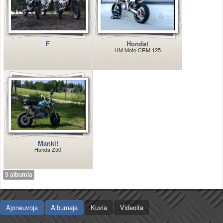
Valitse paikkakunta
Helsingin sää
Tampereen sää
Turun sää
F
Honda!
HM Moto CRM 125
Oulun sää
Kuopion sää
Rovaniemen sää
MUUT
VIP-jäsenyys
Paidat ja vaatteet
Suunnittele oma paita
Mainostus
Manki!
Palaute
Honda Z50
Kevytversio
3 albumia
Ajoneuvoja
Albumeja
Kuvia
Videoita