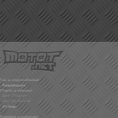
Tuki ja ongelmatilanteet
Palautefoorumi
Ylläpito ja yhteistyö
Sami Tiilikainen
sami (ät) motot.net
STi Design
Tiedotteet ja uutisvinkit