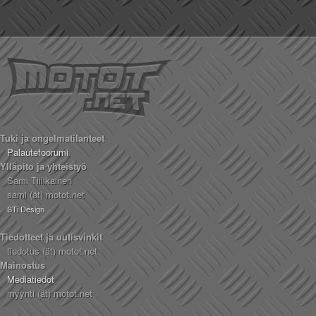
Tuki ja ongelmatilanteet
Palautefoorumi
Ylläpito ja yhteistyö
Sami Tiilikainen
sami (ät) motot.net
STi Design
Tiedotteet ja uutisvinkit
tiedotus (ät) motot.net
Mainostus
Mediatiedot
myynti (ät) motot.net