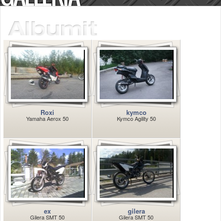
Säännöt ja ohjeet
Uudet ajoneuvot
Uudet kuvat
Uudet videot
Uudet kommentit
MYYDÄÄN
Haku
Ohjeet
Ajoneuvot
Roxi
kymco
Osat
Yamaha Aerox 50
Kymco Agility 50
TIETOPANKKI
TAPAHTUMAT
MP15 kuvia
MP14 kuvia
MP13 kuvia
ACS 2015 kuvia
Lisää uusi tapahtuma
UUTISET
ex
gilera
SÄÄ
Gilera SMT 50
Gilera SMT 50