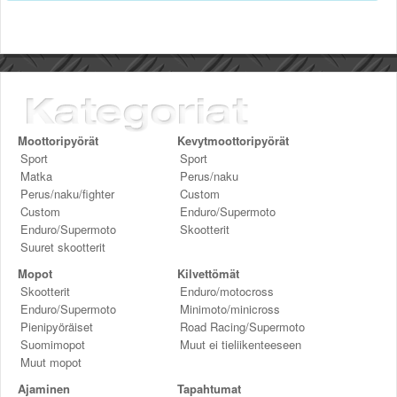
Moottoripyörät
Kevytmoottoripyörät
Sport
Sport
Matka
Perus/naku
Perus/naku/fighter
Custom
Custom
Enduro/Supermoto
Enduro/Supermoto
Skootterit
Suuret skootterit
Mopot
Kilvettömät
Skootterit
Enduro/motocross
Enduro/Supermoto
Minimoto/minicross
Pienipyöräiset
Road Racing/Supermoto
Suomimopot
Muut ei tieliikenteeseen
Muut mopot
Ajaminen
Tapahtumat