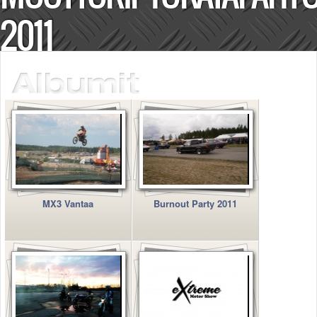
Säännöt ja ohjeet
2011
Uudet ajoneuvot
Uudet kuvat
Uudet videot
Uudet kommentit
MYYDÄÄN
Haku
Ohjeet
Ajoneuvot
Osat
TIETOPANKKI
TAPAHTUMAT
MX3 Vantaa
Burnout Party 2011
MP15 kuvia
MP14 kuvia
MP13 kuvia
ACS 2015 kuvia
Lisää uusi tapahtuma
UUTISET
SÄÄ