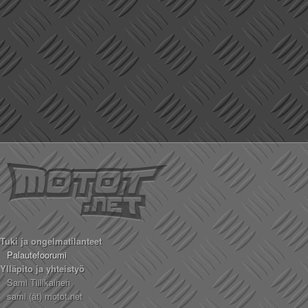
Tuki ja ongelmatilanteet
Palautefoorumi
Ylläpito ja yhteistyö
Sami Tiilikainen
sami (ät) motot.net