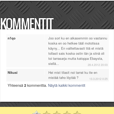
KOMMENTIT
n1qo
Joo sori ku en aikasemmin oo vastannu
koska en oo hetkee tääl mototissa
käyny... En valitettavasti tiiä et mistä
tollasii sais koska ostin tän ja siinä oli
toi tarrasarja mutta katoppa Ebaysta,
siellä...
28.4.2012 20:03
Nikusi
Hei mist tilasit noi tarrat ku ite en
mistää taho löytää ?
13.3.2012 0:25
Yhteensä
2
kommenttia.
Näytä kaikki kommentit