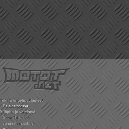
Tuki ja ongelmatilanteet
Palautefoorumi
Ylläpito ja yhteistyö
Sami Tiilikainen
sami (ät) motot.net