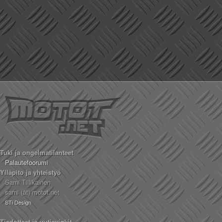
Tuki ja ongelmatilanteet
Palautefoorumi
Ylläpito ja yhteistyö
Sami Tiilikainen
sami (ät) motot.net
STi Design
Tiedotteet ja uutisvinkit