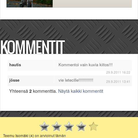
KOMMENTIT
hautis
Kommentoi vain kuvia kiitos!!!
29.9.2011 16:22
jösse
vie letecille!!!!!!!!!!!!
29.9.2011 13:41
Yhteensä
2
kommenttia.
Näytä kaikki kommentit
Teemu Isomäki (4)
on arvioinut tämän