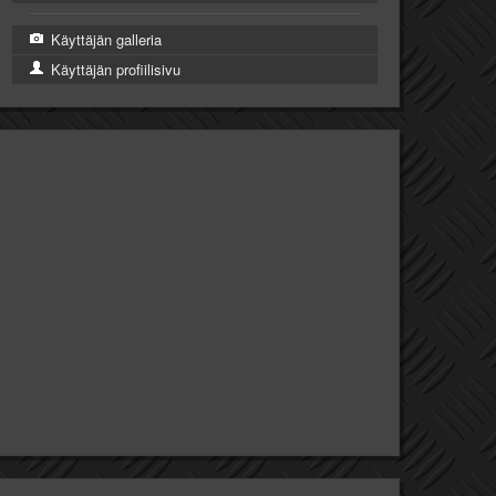
Käyttäjän galleria
Käyttäjän profiilisivu