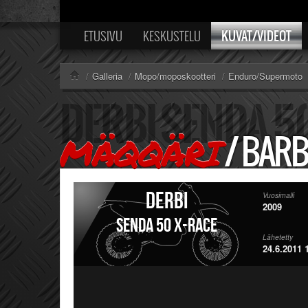
KUVAT/VIDEOT
ETUSIVU
KESKUSTELU
/
Galleria
/
Mopo/moposkootteri
/
Enduro/Supermoto
/
BARB
MÄQQÄRI
Derbi
Vuosimalli
2009
Senda 50 X-race
Lähetetty
24.6.2011 