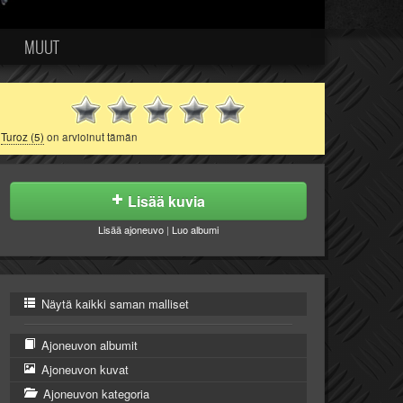
MUUT
Turoz (5)
on arvioinut tämän
Lisää kuvia
Lisää ajoneuvo
|
Luo albumi
Näytä kaikki saman malliset
Ajoneuvon albumit
Ajoneuvon kuvat
Ajoneuvon kategoria