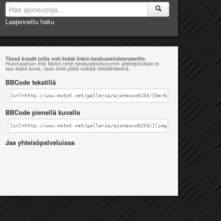
Laajennettu haku
Tässä koodit joilla voit lisätä linkin keskustelufoorumeille.
Huomaathan että Motot.netin keskustelufoorumin allekirjoituksiin ei
saa lisätä kuvia, vaan linkit pitää esittää tekstilinkkeinä.
BBCode tekstillä
[url=http://www.motot.net/galleria/ajoneuvo8153/]Derbi Senda 50 X-race 
BBCode pienellä kuvalla
[url=http://www.motot.net/galleria/ajoneuvo8153/][img]http://www.motot.
Jaa yhteisöpalveluissa