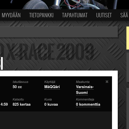
MYYDÄÄN
TIETOPANKKI
TAPAHTUMAT
UUTISET
SÄÄ
I
Iskutilavuus
Käyttäjä
Maakunta
50 cc
MäQQäri
Varsinais-
Suomi
Katsottu
Kuvia
Kommentteja
14:59
825 kertaa
0 kuvaa
0 kommenttia