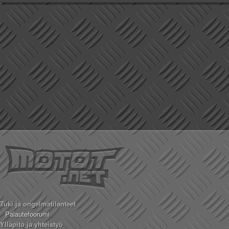
Tuki ja ongelmatilanteet
Palautefoorumi
Ylläpito ja yhteistyö