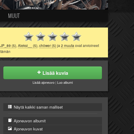
MUUT
JP_89 (5)
,
Aleksi__ (5)
,
ch0wer (5)
ja
2 muuta
ovat arvioineet
tämän
Lisää kuvia
Lisää ajoneuvo
|
Luo albumi
Näytä kaikki saman malliset
Ajoneuvon albumit
Ajoneuvon kuvat