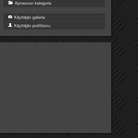
Ajoneuvon kategoria
Käyttäjän galleria
Käyttäjän profiilisivu