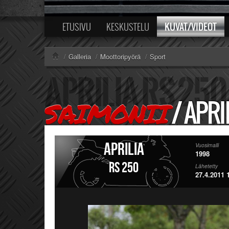
KUVAT/VIDEOT
ETUSIVU
KESKUSTELU
/
Galleria
/
Moottoripyörä
/
Sport
/
APRI
SAIMONII
Aprilia
Vuosimalli
1998
RS 250
Lähetetty
27.4.2011 