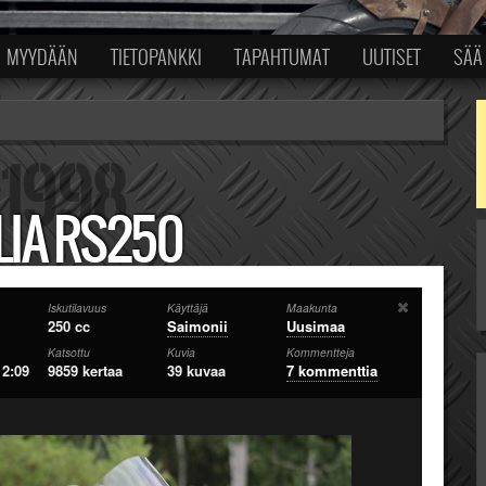
MYYDÄÄN
TIETOPANKKI
TAPAHTUMAT
UUTISET
SÄÄ
LIA RS250
Iskutilavuus
Käyttäjä
Maakunta
250 cc
Saimonii
Uusimaa
Katsottu
Kuvia
Kommentteja
12:09
9859 kertaa
39 kuvaa
7 kommenttia