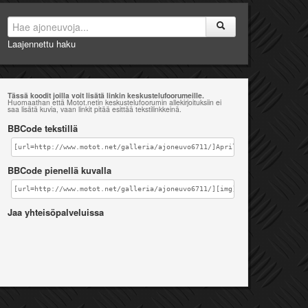
Laajennettu haku
Tässä koodit joilla voit lisätä linkin keskustelufoorumeille.
Huomaathan että Motot.netin keskustelufoorumin allekirjoituksiin ei
saa lisätä kuvia, vaan linkit pitää esittää tekstilinkkeinä.
BBCode tekstillä
[url=http://www.motot.net/galleria/ajoneuvo6711/]Aprilia RS 250 [/url]
BBCode pienellä kuvalla
[url=http://www.motot.net/galleria/ajoneuvo6711/][img]http://www.motot.
Jaa yhteisöpalveluissa