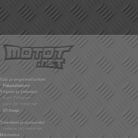
Tuki ja ongelmatilanteet
Palautefoorumi
Ylläpito ja yhteistyö
Sami Tiilikainen
sami (ät) motot.net
STi Design
Tiedotteet ja uutisvinkit
tiedotus (ät) motot.net
Mainostus