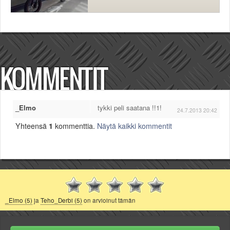
KOMMENTIT
_Elmo
tykki peli saatana !!1!
24.7.2013 20:42
Yhteensä
1
kommenttia.
Näytä kaikki kommentit
_Elmo (5)
ja
Teho_Derbi (5)
on arvioinut tämän