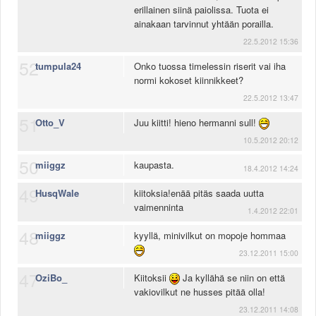
erillainen siinä paiolissa. Tuota ei
ainakaan tarvinnut yhtään porailla.
22.5.2012 15:36
52
tumpula24
Onko tuossa timelessin riserit vai iha
normi kokoset kiinnikkeet?
22.5.2012 13:47
51
Otto_V
Juu kiitti! hieno hermanni sull!
10.5.2012 20:12
50
miiggz
kaupasta.
18.4.2012 14:24
49
HusqWale
kiitoksia!enää pitäs saada uutta
vaimenninta
1.4.2012 22:01
48
miiggz
kyyllä, minivilkut on mopoje hommaa
23.12.2011 15:00
47
OziBo_
Kiitoksii
Ja kyllähä se niin on että
vakiovilkut ne husses pitää olla!
23.12.2011 14:08