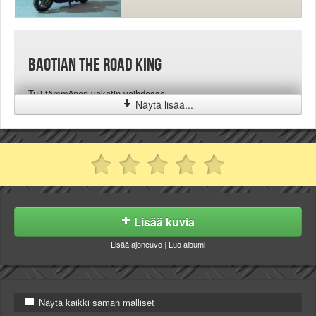
Baotian The Road King
Tuli tämmönen vekotin vaihdossa.
Näytä lisää...
Lisää kuvia
Lisää ajoneuvo
|
Luo albumi
Näytä kaikki saman malliset