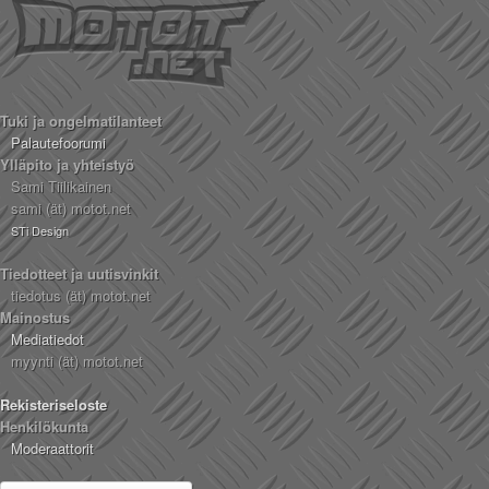
Tuki ja ongelmatilanteet
Palautefoorumi
Ylläpito ja yhteistyö
Sami Tiilikainen
sami (ät) motot.net
STi Design
Tiedotteet ja uutisvinkit
tiedotus (ät) motot.net
Mainostus
Mediatiedot
myynti (ät) motot.net
Rekisteriseloste
Henkilökunta
Moderaattorit