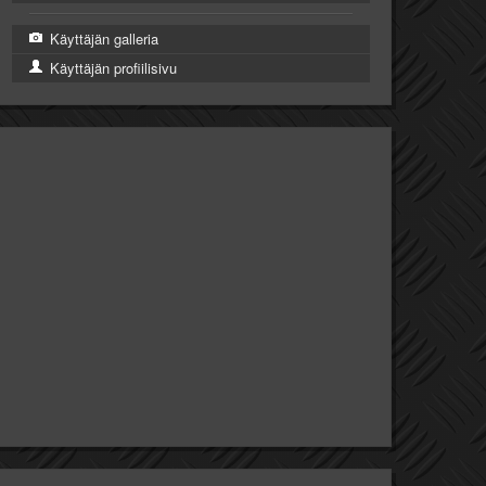
Käyttäjän galleria
Käyttäjän profiilisivu