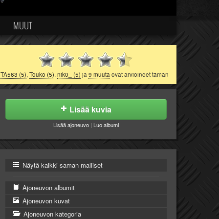
MUUT
TA563 (5)
,
Touko (5)
,
nik0_ (5)
ja
9 muuta
ovat arvioineet tämän
Lisää kuvia
Lisää ajoneuvo
|
Luo albumi
Näytä kaikki saman malliset
Ajoneuvon albumit
Ajoneuvon kuvat
Ajoneuvon kategoria