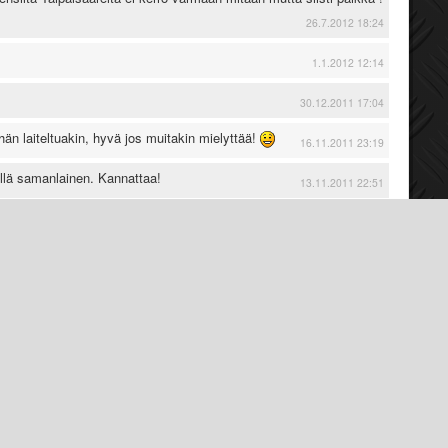
26.7.2012 18:24
1.1.2012 12:14
30.12.2011 17:04
hän laiteltuakin, hyvä jos muitakin mielyttää!
16.11.2011 23:19
ellä samanlainen. Kannattaa!
13.11.2011 22:51
 sama lokari mut punasena ja se punanen ei oikein sopinu noihin
usta mun mielestä parempi vaihtoehto
24.10.2011 14:31
en laitos
22.10.2011 22:59
22.9.2011 21:23
22.9.2011 13:48
mmat kommentit