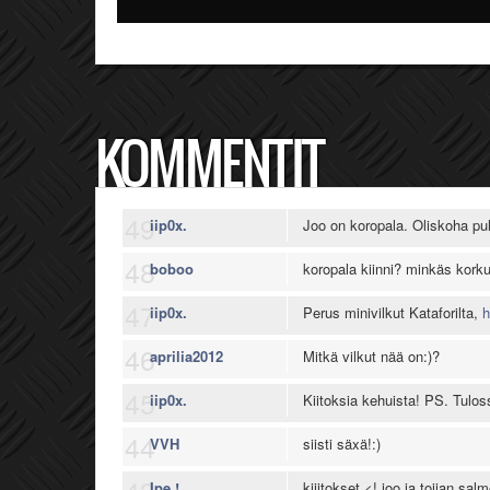
KOMMENTIT
49
iip0x.
Joo on koropala. Oliskoha pult
48
boboo
koropala kiinni? minkäs kork
47
iip0x.
Perus minivilkut Kataforilta,
h
46
aprilia2012
Mitkä vilkut nää on:)?
45
iip0x.
Kiitoksia kehuista! PS. Tulo
44
VVH
siisti säxä!:)
Ipe !
kiiitokset <! joo ja toijan sa