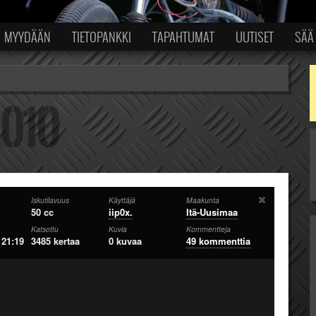
MYYDÄÄN
TIETOPANKKI
TAPAHTUMAT
UUTISET
SÄÄ
Iskutilavuus
Käyttäjä
Maakunta
50 cc
iip0x.
Itä-Uusimaa
Katsottu
Kuvia
Kommentteja
 21:19
3485 kertaa
0 kuvaa
49 kommenttia