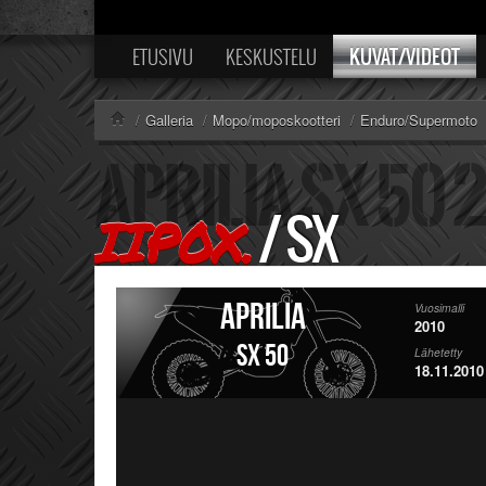
KUVAT/VIDEOT
ETUSIVU
KESKUSTELU
/
Galleria
/
Mopo/moposkootteri
/
Enduro/Supermoto
/
SX
IIP0X.
Aprilia
Vuosimalli
2010
SX 50
Lähetetty
18.11.2010