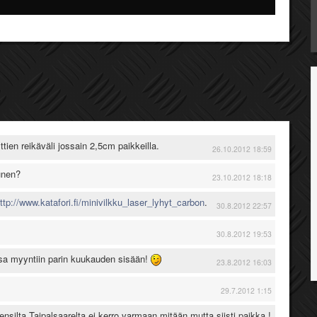
tien reikäväli jossain 2,5cm paikkeilla.
26.10.2012 18:59
unen?
23.10.2012 18:18
ttp://www.katafori.fi/minivilkku_laser_lyhyt_carbon
.
30.8.2012 22:57
30.8.2012 19:53
ssa myyntiin parin kuukauden sisään!
23.8.2012 16:03
29.7.2012 1:15
lmensilta Taipalsaarelta ei kerro varmaan mitään mutta siisti paikka !