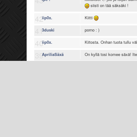
43
siisti on tää säksäki !
42
iip0x.
Kiitti
41
3duski
porno : )
40
iip0x.
Kiitosta. Onhan tuota tullu vä
39
ApriliaSäxä
On kyllä tosi komee säxä! It
38
jjudso
joo:D tai oli mul aikasemmin
muihin punasiin nii oli toi m
37
Jerzi
Kiitos, tämäkin kliinin näköin
36
iip0x.
Kiitos kehuista ja kyllä on
35
jjudso
onks toi hp:n etulokari?
Näytetään
15/49
kommenttia
Vanhe