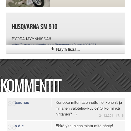
HUSQVARNA SM 510
PYÖRÄ MYYNNISSÄ!!
http://www.nettimoto.com/husqvarna/smr/1205275
Näytä lisää...
KOMMENTIT
39
tsounas
Kerrotko miten asennettu noi xenonit ja
millanen valoteho/-kuvio? Oliko minkä
hintanen? =)
24.12.2011 17:18
38
o d e
Ehkä yksi hienoimista mitä nähty!