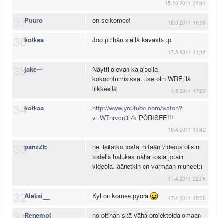
15.10.2011 22:41
37
Puuro
on se komee!
18.9.2011 16:58
36
kotkaa
Joo pitihän siellä kävästä :p
17.5.2011 11:12
35
jake---
Näytti olevan kalajoella
kokoontumisissa. itse olin WRE:llä
liikkeellä
1.5.2011 17:20
34
kotkaa
http://www.youtube.com/watch?
v=WTnrvcn3l7k
PÖRISEE!!!
18.4.2011 13:42
33
panzZE
hei laitatko tosta mitään videota olisin
todella halukas nähä tosta jotain
videota. äänetkin on varmaan muheet;)
17.4.2011 22:06
32
Aleksi__
Kyl on komee pyörä
17.4.2011 15:36
31
Renemoi
no pitihän sitä vähä projektoida omaan