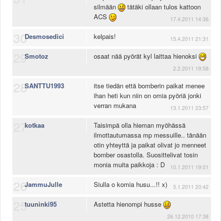
silmään
tätäki ollaan tulos kattoon
ACS
17.4.2011 14:36
30
Desmosedici
kelpais!
15.4.2011 21:31
29
Smotoz
osaat nää pyörät kyl laittaa hienoksi
2.2.2011 19:58
28
SANTTU1993
itse tiedän että bomberin paikat menee
ihan heti kun niin on omia pyöriä jonki
verran mukana
13.1.2011 23:57
27
kotkaa
Taisimpä olla hieman myöhässä
ilmottautumassa mp messuille.. tänään
otin yhteyttä ja paikat olivat jo menneet
bomber osastolla. Suosittelivat tosin
monia muita paikkoja : D
10.1.2011 19:01
26
JammuJulle
Siulla o komia husu...!! x)
5.1.2011 20:42
25
tuuninki95
Astetta hienompi husse
26.12.2010 17:38