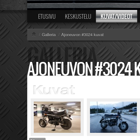
KUVAT/VIDEOT
ETUSIVU
KESKUSTELU
/
Galleria
/
Ajoneuvon #3024 kuvat
AJONEUVON #3024 