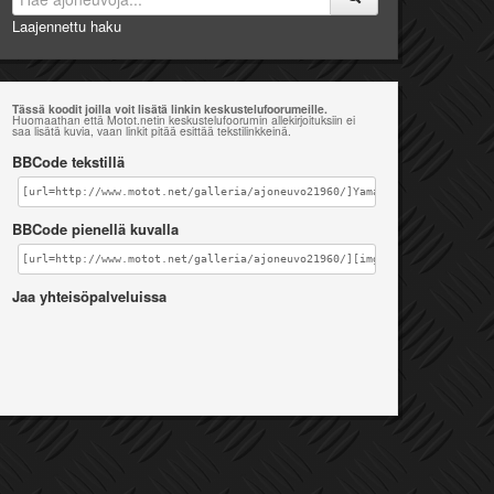
Laajennettu haku
Tässä koodit joilla voit lisätä linkin keskustelufoorumeille.
Huomaathan että Motot.netin keskustelufoorumin allekirjoituksiin ei
saa lisätä kuvia, vaan linkit pitää esittää tekstilinkkeinä.
BBCode tekstillä
[url=http://www.motot.net/galleria/ajoneuvo21960/]Yamaha FZ-6S [/url]
BBCode pienellä kuvalla
[url=http://www.motot.net/galleria/ajoneuvo21960/][img]http://www.motot
Jaa yhteisöpalveluissa