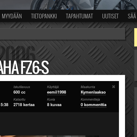
MYYDÄÄN
TIETOPANKKI
TAPAHTUMAT
UUTISET
SÄÄ
HA FZ6-S
Iskutilavuus
Käyttäjä
Maakunta
600 cc
eemil1998
Kymenlaakso
Katsottu
Kuvia
Kommentteja
15:38
2718 kertaa
8 kuvaa
0 kommenttia