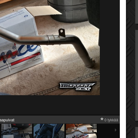
aapuivat
0 tykkää