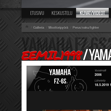
KUVAT/VIDEOT
ETUSIVU
KESKUSTELU
/
Galleria
/
Moottoripyörä
/
Perus/naku/fighter
/
YAMA
EEMIL1998
Yamaha
Vuosimalli
2006
FZ-6S
Lähetetty
18.5.2019 