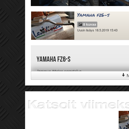
Yamaha fz6-s
8 kuvaa
Uusin lisäys 18.5.2019 15:43
Yamaha fz6-s
Jammun äänien parantelua
N