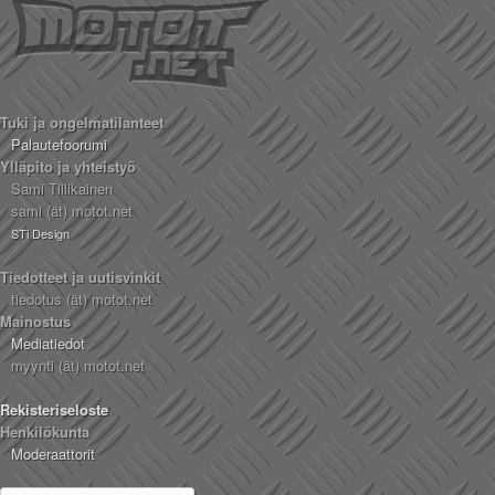
Tuki ja ongelmatilanteet
Palautefoorumi
Ylläpito ja yhteistyö
Sami Tiilikainen
sami (ät) motot.net
STi Design
Tiedotteet ja uutisvinkit
tiedotus (ät) motot.net
Mainostus
Mediatiedot
myynti (ät) motot.net
Rekisteriseloste
Henkilökunta
Moderaattorit