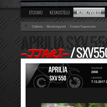
KUVAT/VIDEOT
ETUSIVU
KESKUSTELU
/
Galleria
/
Moottoripyörä
/
Enduro/Supermoto
/
SXV55
-JJARI-
Aprilia
Vuosimalli
2008
SXV 550
Lähetetty
7.12.2017 