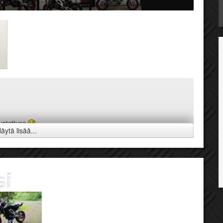
rustettuna
äytä lisää...