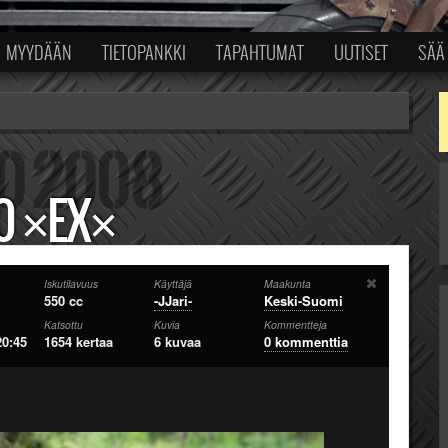
MYYDÄÄN
TIETOPANKKI
TAPAHTUMAT
UUTISET
SÄÄ
0 ×EX×
Iskutilavuus
Käyttäjä
Maakunta
550 cc
-JJari-
Keski-Suomi
Katsottu
Kuvia
Kommentteja
20:45
1654 kertaa
6 kuvaa
0 kommenttia