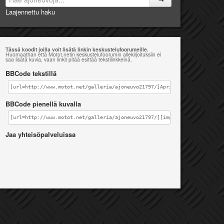
Laajennettu haku
Tässä koodit joilla voit lisätä linkin keskustelufoorumeille.
Huomaathan että Motot.netin keskustelufoorumin allekirjoituksiin ei
saa lisätä kuvia, vaan linkit pitää esittää tekstilinkkeinä.
BBCode tekstillä
[url=http://www.motot.net/galleria/ajoneuvo21797/]Aprilia SXV 550 [/url
BBCode pienellä kuvalla
[url=http://www.motot.net/galleria/ajoneuvo21797/][img]http://www.motot
Jaa yhteisöpalveluissa