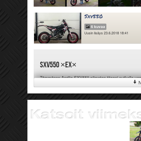
Sxv550
6 kuvaa
Uusin lisäys 23.6.2018 18:41
Sxv550 ×EX×
Tämmönen Aprilia SXV550 silmoton titaani putkella va
N