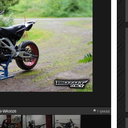
9-WA0026
1 tykkää