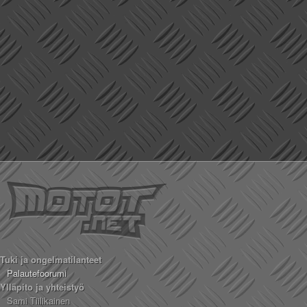
Tuki ja ongelmatilanteet
Palautefoorumi
Ylläpito ja yhteistyö
Sami Tiilikainen