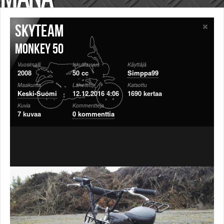
Säännöt ja ohjeet
Uudet ajoneuvot
Skyteam
Uudet kuvat
Uudet videot
Monkey 50
Uudet kommentit
Vuosimalli
Iskutilavuus
Käyttäjä
MYYDÄÄN
2008
50 cc
Simppa99
Haku
Maakunta
Lähetetty
Katsottu
Ohjeet
Keski-Suomi
12.12.2016 4:06
1690 kertaa
Ajoneuvot
Kuvia
Kommentteja
7 kuvaa
0 kommenttia
Osat
TIETOPANKKI
TAPAHTUMAT
MP15 kuvia
MP14 kuvia
MP13 kuvia
ACS 2015 kuvia
Lisää uusi tapahtuma
UUTISET
SÄÄ