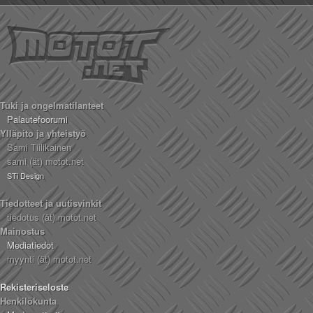
Tuki ja ongelmatilanteet
Palautefoorumi
Ylläpito ja yhteistyö
Sami Tiilikainen
sami (ät) motot.net
STi Design
Tiedotteet ja uutisvinkit
tiedotus (ät) motot.net
Mainostus
Mediatiedot
myynti (ät) motot.net
Rekisteriseloste
Henkilökunta