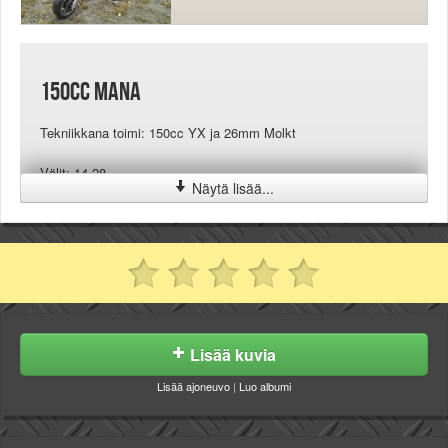
150cc mana
Tekniikkana toimi: 150cc YX ja 26mm Molkt
Välit: 14-28
Näytä lisää...
Lisää kuvia
Lisää ajoneuvo
|
Luo albumi