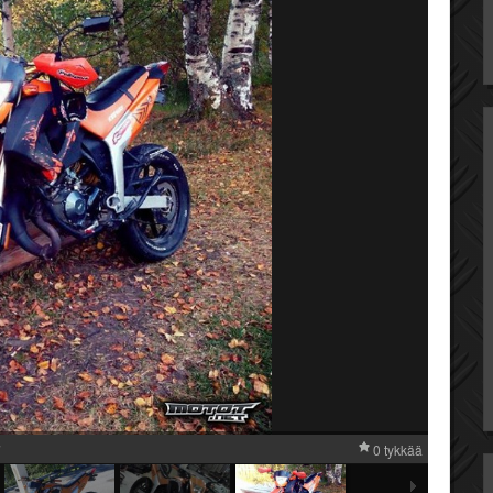
i
0 tykkää