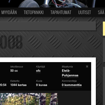
MYYDÄÄN
TIETOPANKKI
TAPAHTUMAT
UUTISET
SÄÄ
Iskutilavuus
Käyttäjä
Maakunta
50 cc
ofc
Etelä-
Pohjanmaa
Katsottu
Kuvia
Kommentteja
20:54
1044 kertaa
9 kuvaa
0 kommenttia