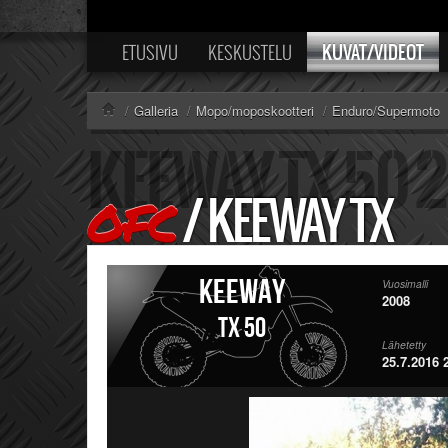
KUVAT/VIDEOT
ETUSIVU
KESKUSTELU
/
Galleria
/
Mopo/moposkootteri
/
Enduro/Supermoto
/
KEEWAY TX
OFC
Keeway
Vuosimalli
2008
TX 50
Lähetetty
25.7.2016 