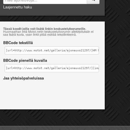
Laajennettu haku
Tässä koodit joilla voit lisätä linkin keskustelufoorumeille.
Huomaathan että Motot.netin keskustelufoorumin allekirjoituksiin ei
saa lisätä kuvia, vaan linkit pitää esittää tekstilinkkeinä.
BBCode tekstillä
[url=http://www.motot.net/galleria/ajoneuvo21297/]HM Moto CRE 50 [/url]
BBCode pienellä kuvalla
[url=http://www.motot.net/galleria/ajoneuvo21297/][img]http://www.motot
Jaa yhteisöpalveluissa