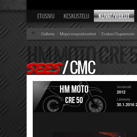
KUVAT/VIDEOT
ETUSIVU
KESKUSTELU
/
Galleria
/
Mopo/moposkootteri
/
Enduro/Supermoto
/
CMC
SEES
HM Moto
Vuosimalli
2012
CRE 50
Lähetetty
30.1.2016 