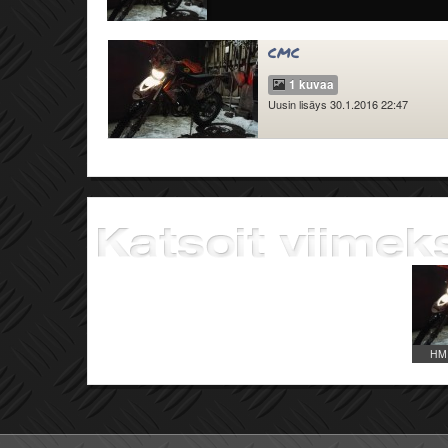
cmc
1 kuvaa
Uusin lisäys 30.1.2016 22:47
HM 