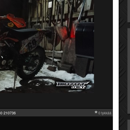
0 210736
0 tykkää