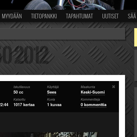
MYYDÄÄN
TIETOPANKKI
TAPAHTUMAT
UUTISET
SÄÄ
Iskutilavuus
Käyttäjä
Maakunta
50 cc
Sees
Keski-Suomi
Katsottu
Kuvia
Kommentteja
22:44
1017 kertaa
1 kuvaa
0 kommenttia