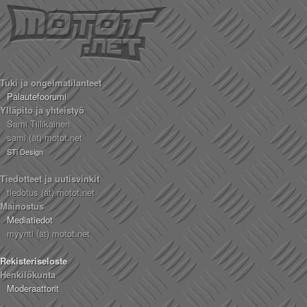
Tuki ja ongelmatilanteet
Palautefoorumi
Ylläpito ja yhteistyö
Sami Tiilikainen
sami (ät) motot.net
STi Design
Tiedotteet ja uutisvinkit
tiedotus (ät) motot.net
Mainostus
Mediatiedot
myynti (ät) motot.net
Rekisteriseloste
Henkilökunta
Moderaattorit