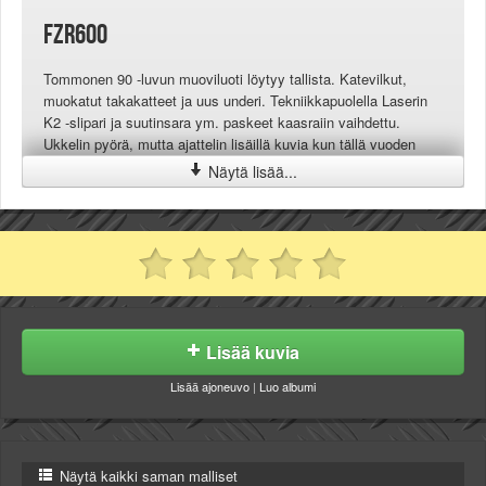
FZR600
Tommonen 90 -luvun muoviluoti löytyy tallista. Katevilkut,
muokatut takakatteet ja uus underi. Tekniikkapuolella Laserin
K2 -slipari ja suutinsara ym. paskeet kaasraiin vaihdettu.
Ukkelin pyörä, mutta ajattelin lisäillä kuvia kun tällä vuoden
päästä ite kruisailen
Näytä lisää...
Lisää kuvia
Lisää ajoneuvo
|
Luo albumi
Näytä kaikki saman malliset