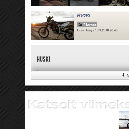
Huski
7 kuvaa
Uusin lisäys 13.9.2016 20:48
Huski
h
N