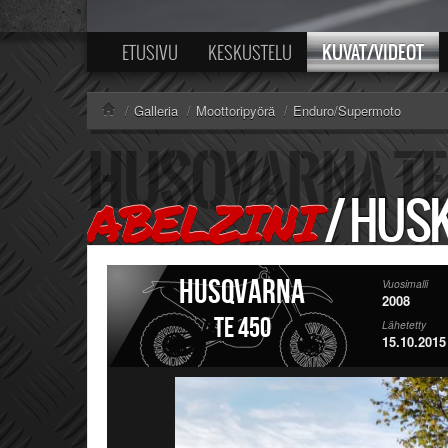
KUVAT/VIDEOT
ETUSIVU
KESKUSTELU
/
Galleria
/
Moottoripyörä
/
Enduro/Supermoto
/
HUSK
ABELZINI
Husqvarna
Vuosimalli
2008
TE 450
Lähetetty
15.10.2015