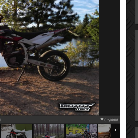
i
0 tykkää