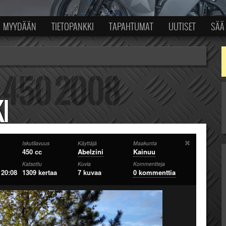
MYYDÄÄN
TIETOPANKKI
TAPAHTUMAT
UUTISET
SÄÄ
I
Iskutilavuus
Käyttäjä
Maakunta
450 cc
Abelzini
Kainuu
Katsottu
Kuvia
Kommentteja
 20:08
1309 kertaa
7 kuvaa
0 kommenttia