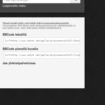
Laajennettu haku
Tässä koodit joilla voit lisätä linkin keskustelufoorumeille.
Huomaathan että Motot.netin keskustelufoorumin allekirjoituksiin ei
saa lisätä kuvia, vaan linkit pitää esittää tekstilinkkeinä.
BBCode tekstillä
[url=http://www.motot.net/galleria/ajoneuvo21137/]Husqvarna TE 450 [/ur
BBCode pienellä kuvalla
[url=http://www.motot.net/galleria/ajoneuvo21137/][img]http://www.motot
Jaa yhteisöpalveluissa