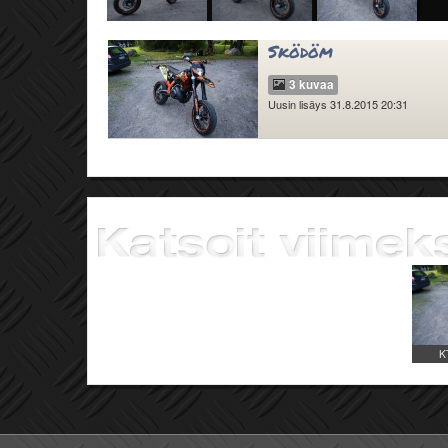
Sködöm
3 kuvaa
Uusin lisäys 31.8.2015 20:31
K