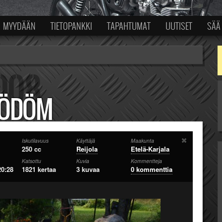
MYYDÄÄN
TIETOPANKKI
TAPAHTUMAT
UUTISET
SÄÄ
KÖDÖM
Iskutilavuus
Käyttäjä
Maakunta
250 cc
Reijola
Etelä-Karjala
Katsottu
Kuvia
Kommentteja
20:28
1821 kertaa
3 kuvaa
0 kommenttia