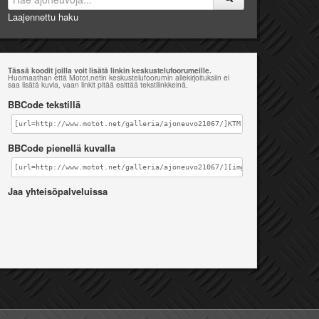
Laajennettu haku
Tässä koodit joilla voit lisätä linkin keskustelufoorumeille.
Huomaathan että Motot.netin keskustelufoorumin allekirjoituksiin ei
saa lisätä kuvia, vaan linkit pitää esittää tekstilinkkeinä.
BBCode tekstillä
[url=http://www.motot.net/galleria/ajoneuvo21067/]KTM EXC 250 [/url]
BBCode pienellä kuvalla
[url=http://www.motot.net/galleria/ajoneuvo21067/][img]http://www.motot
Jaa yhteisöpalveluissa