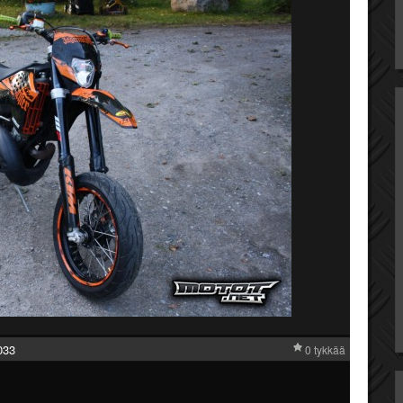
033
0 tykkää