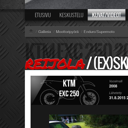
KUVAT/VIDEOT
ETUSIVU
KESKUSTELU
/
Galleria
/
Moottoripyörä
/
Enduro/Supermoto
/
(EX)S
REIJOLA
KTM
Vuosimalli
2008
EXC 250
Lähetetty
31.8.2015 