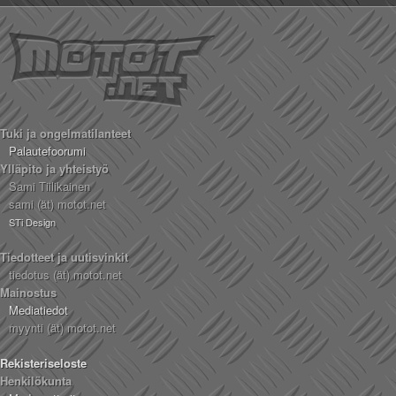
Tuki ja ongelmatilanteet
Palautefoorumi
Ylläpito ja yhteistyö
Sami Tiilikainen
sami (ät) motot.net
STi Design
Tiedotteet ja uutisvinkit
tiedotus (ät) motot.net
Mainostus
Mediatiedot
myynti (ät) motot.net
Rekisteriseloste
Henkilökunta