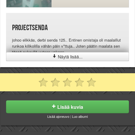
projectsenda
johoo elikkäs, derbi senda 125.. Entinen omistaja oli maalaillut
runkoa kilikolilla vähän päin v*ttuja.. Joten päätin maalata sen
tässä syksyllä uuteen uskoon..
Näytä lisää...
Lisää kuvia
Lisää ajoneuvo
|
Luo albumi