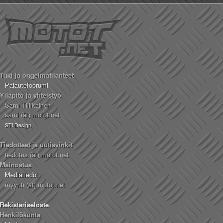
Tuki ja ongelmatilanteet
Palautefoorumi
Ylläpito ja yhteistyö
Sami Tiilikainen
sami (ät) motot.net
STi Design
Tiedotteet ja uutisvinkit
tiedotus (ät) motot.net
Mainostus
Mediatiedot
myynti (ät) motot.net
Rekisteriseloste
Henkilökunta