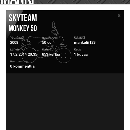
Säännöt ja ohjeet
Uudet ajoneuvot
Skyteam
Uudet kuvat
Uudet videot
Monkey 50
Uudet kommentit
Vuosimalli
Iskutilavuus
Käyttäjä
MYYDÄÄN
2009
50 cc
mankelii123
Haku
Lähetetty
Katsottu
Kuvia
Ohjeet
17.2.2014 20:35
853 kertaa
1 kuvaa
Ajoneuvot
Kommentteja
0 kommenttia
Osat
TIETOPANKKI
TAPAHTUMAT
MP15 kuvia
MP14 kuvia
MP13 kuvia
ACS 2015 kuvia
Lisää uusi tapahtuma
UUTISET
SÄÄ