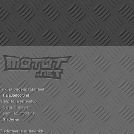
Tuki ja ongelmatilanteet
Palautefoorumi
Ylläpito ja yhteistyö
Sami Tiilikainen
sami (ät) motot.net
STi Design
Tiedotteet ja uutisvinkit