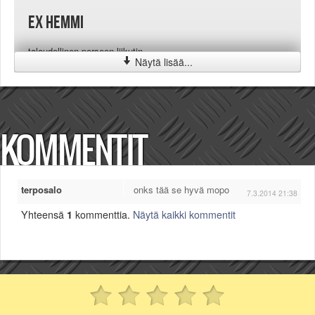
ex hemmi
taloudellinen perseen liikutin
Näytä lisää...
KOMMENTIT
terposalo
onks tää se hyvä mopo
7.3.2014 21:38
Yhteensä
1
kommenttia.
Näytä kaikki kommentit