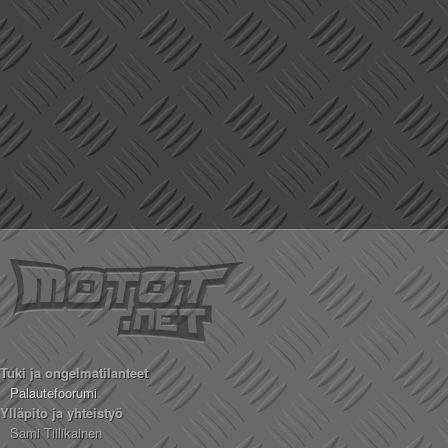
Tuki ja ongelmatilanteet
Palautefoorumi
Ylläpito ja yhteistyö
Sami Tiilikainen