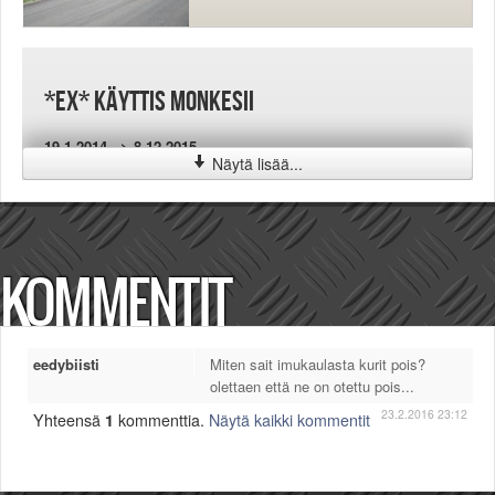
*EX* käyttis monkesii
19.1.2014 --> 8.12.2015
Näytä lisää...
KOMMENTIT
eedybiisti
Miten sait imukaulasta kurit pois?
olettaen että ne on otettu pois...
23.2.2016 23:12
Yhteensä
1
kommenttia.
Näytä kaikki kommentit