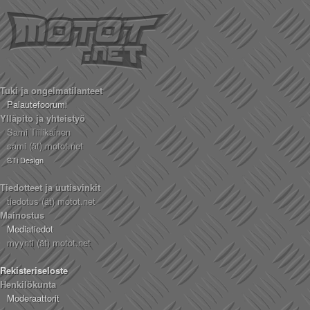
Tuki ja ongelmatilanteet
Palautefoorumi
Ylläpito ja yhteistyö
Sami Tiilikainen
sami (ät) motot.net
STi Design
Tiedotteet ja uutisvinkit
tiedotus (ät) motot.net
Mainostus
Mediatiedot
myynti (ät) motot.net
Rekisteriseloste
Henkilökunta
Moderaattorit