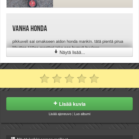
vanha honda
pikkuveli sai omakseen aidon honda mankin. tätä pientä pirua
liikuttaa 110cc moottori joka saa hymyä huuleen.
Näytä lisää...
Lisää kuvia
Lisää ajoneuvo
|
Luo albumi