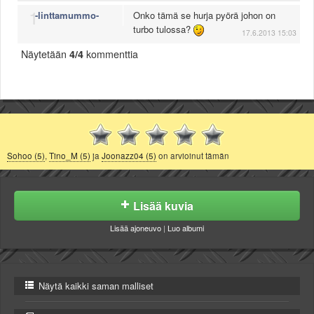
1
-linttamummo-
Onko tämä se hurja pyörä johon on
turbo tulossa?
17.6.2013 15:03
Näytetään
4/4
kommenttia
Sohoo (5)
,
Tino_M (5)
ja
Joonazz04 (5)
on arvioinut tämän
Lisää kuvia
Lisää ajoneuvo
|
Luo albumi
Näytä kaikki saman malliset