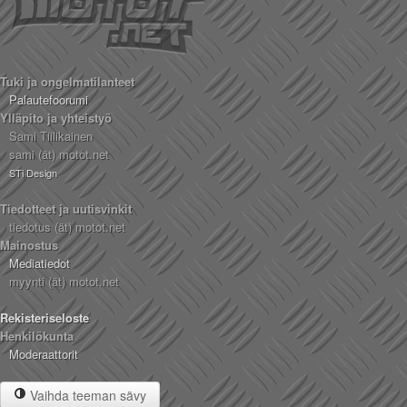
Tuki ja ongelmatilanteet
Palautefoorumi
Ylläpito ja yhteistyö
Sami Tiilikainen
sami (ät) motot.net
STi Design
Tiedotteet ja uutisvinkit
tiedotus (ät) motot.net
Mainostus
Mediatiedot
myynti (ät) motot.net
Rekisteriseloste
Henkilökunta
Moderaattorit
Vaihda teeman sävy