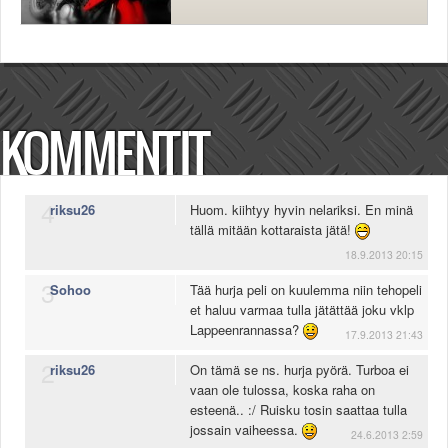
KOMMENTIT
4
riksu26
Huom. kiihtyy hyvin nelariksi. En minä
tällä mitään kottaraista jätä!
18.9.2013 20:15
3
Sohoo
Tää hurja peli on kuulemma niin tehopeli
et haluu varmaa tulla jätättää joku vklp
Lappeenrannassa?
17.9.2013 21:43
2
riksu26
On tämä se ns. hurja pyörä. Turboa ei
vaan ole tulossa, koska raha on
esteenä.. :/ Ruisku tosin saattaa tulla
jossain vaiheessa.
24.6.2013 2:59