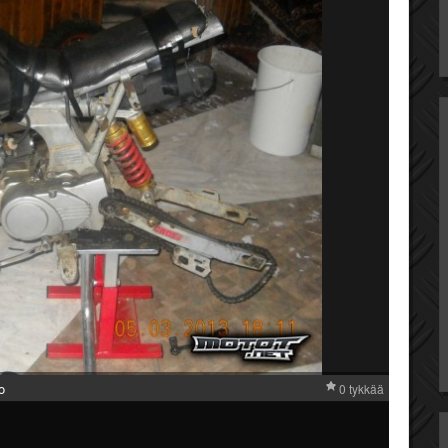
o
0 tykkää