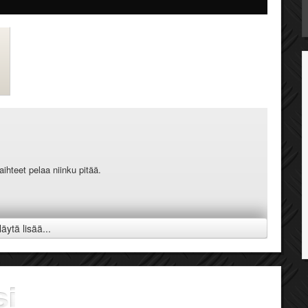
aihteet pelaa niinku pitää.
ytyykään.
äytä lisää...
kuvaan laitokseen mikä pelaa.