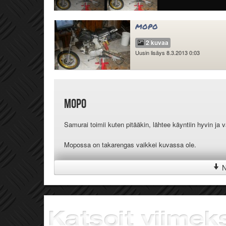
mopo
2 kuvaa
Uusin lisäys 8.3.2013 0:03
mopo
Samurai toimii kuten pitääkin, lähtee käyntiin hyvin ja v
Mopossa on takarengas vaikkei kuvassa ole.
Mukaan tulee toinen runko ja jotai pikkuosia mitä ny lö
N
Vaihto mieluiten käteiseen, tai johonki moottorilla liik
Yhteydenotot tekstiviestillä tai soittamalla.