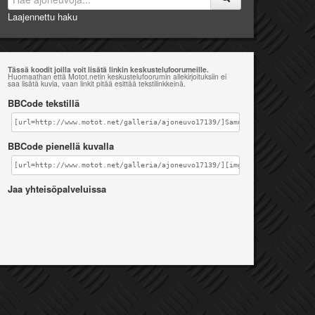
Laajennettu haku
Tässä koodit joilla voit lisätä linkin keskustelufoorumeille.
Huomaathan että Motot.netin keskustelufoorumin allekirjoituksiin ei
saa lisätä kuvia, vaan linkit pitää esittää tekstilinkkeinä.
BBCode tekstillä
[url=http://www.motot.net/galleria/ajoneuvo17139/]Samurai Cross 110 [/u
BBCode pienellä kuvalla
[url=http://www.motot.net/galleria/ajoneuvo17139/][img]http://www.motot
Jaa yhteisöpalveluissa