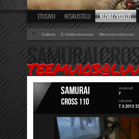
KUVAT/VIDEOT
ETUSIVU
KESKUSTELU
/
Galleria
/
Ei tieliikenteeseen
/
Minimoto/minicross
TEEMU103@LU
Samurai
Vuosimalli
7
Cross 110
Lähetetty
7.3.2013 2