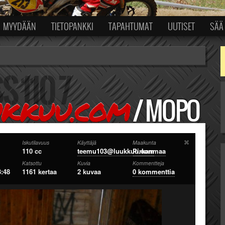
MYYDÄÄN
TIETOPANKKI
TAPAHTUMAT
UUTISET
SÄÄ
/
MOPO
UKKUU.COM
Iskutilavuus
Käyttäjä
Maakunta
110 cc
teemu103@luukkuu.com
Pirkanmaa
Katsottu
Kuvia
Kommentteja
3:48
1161 kertaa
2 kuvaa
0 kommenttia