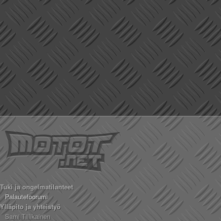
Tuki ja ongelmatilanteet
Palautefoorumi
Ylläpito ja yhteistyö
Sami Tiilikainen