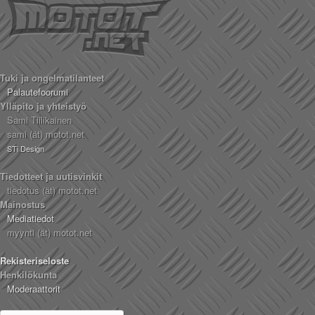
Tuki ja ongelmatilanteet
Palautefoorumi
Ylläpito ja yhteistyö
Sami Tiilikainen
sami (ät) motot.net
STi Design
Tiedotteet ja uutisvinkit
tiedotus (ät) motot.net
Mainostus
Mediatiedot
myynti (ät) motot.net
Rekisteriseloste
Henkilökunta
Moderaattorit