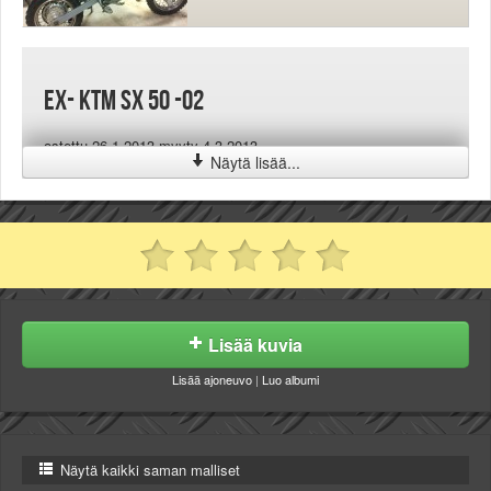
EX- KTM SX 50 -02
ostettu 26.1.2013 myyty 4.3.2013
Näytä lisää...
Lisää kuvia
Lisää ajoneuvo
|
Luo albumi
Näytä kaikki saman malliset