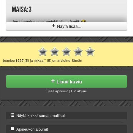
Maisa:3
Joo tämmöne pieni projekti lähti käyntii.
Näytä lisää...
bomber1997 (5)
ja
mikaa´´ (5)
on arvioinut tämän
Lisää kuvia
Lisää ajoneuvo
|
Luo albumi
Näytä kaikki saman malliset
Ajoneuvon albumit