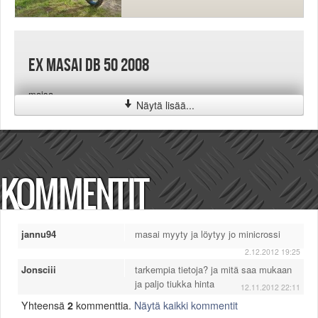
EX masai db 50 2008
maisa
Näytä lisää...
KOMMENTIT
jannu94
masai myyty ja löytyy jo minicrossi
2.12.2012 19:25
Jonsciii
tarkempia tietoja? ja mitä saa mukaan
ja paljo tiukka hinta
12.11.2012 22:11
Yhteensä
2
kommenttia.
Näytä kaikki kommentit