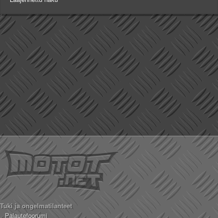
Tuki ja ongelmatilanteet
Palautefoorumi