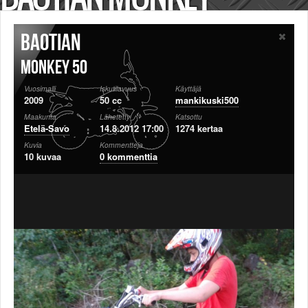
Säännöt ja ohjeet
Uudet ajoneuvot
Baotian
Uudet kuvat
Uudet videot
Monkey 50
Uudet kommentit
Vuosimalli
Iskutilavuus
Käyttäjä
MYYDÄÄN
2009
50 cc
mankikuski500
Haku
Maakunta
Lähetetty
Katsottu
Ohjeet
Etelä-Savo
14.8.2012 17:00
1274 kertaa
Ajoneuvot
Kuvia
Kommentteja
10 kuvaa
0 kommenttia
Osat
TIETOPANKKI
TAPAHTUMAT
MP15 kuvia
MP14 kuvia
MP13 kuvia
ACS 2015 kuvia
Lisää uusi tapahtuma
UUTISET
SÄÄ