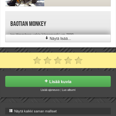
Baotian Monkey
joo tämmönen vakio kiinanmanki vm.2009
Näytä lisää...
Lisää kuvia
Lisää ajoneuvo
|
Luo albumi
Näytä kaikki saman malliset