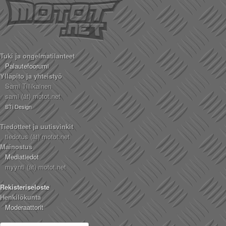
Tuki ja ongelmatilanteet
Palautefoorumi
Ylläpito ja yhteistyö
Sami Tiilikainen
sami (ät) motot.net
STi Design
Tiedotteet ja uutisvinkit
tiedotus (ät) motot.net
Mainostus
Mediatiedot
myynti (ät) motot.net
Rekisteriseloste
Henkilökunta
Moderaattorit