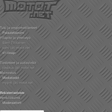
Tuki ja ongelmatilanteet
Palautefoorumi
Ylläpito ja yhteistyö
Sami Tiilikainen
sami (ät) motot.net
STi Design
Tiedotteet ja uutisvinkit
tiedotus (ät) motot.net
Mainostus
Mediatiedot
myynti (ät) motot.net
Rekisteriseloste
Henkilökunta
Moderaattorit