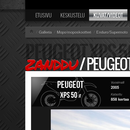
KUVAT/VIDEOT
ETUSIVU
KESKUSTELU
/
Galleria
/
Mopo/moposkootteri
/
Enduro/Supermoto
/
PEUGEOT
ZANDDU
Peugeot
Vuosimalli
2005
XPS 50
Katsottu
R
858 kertaa