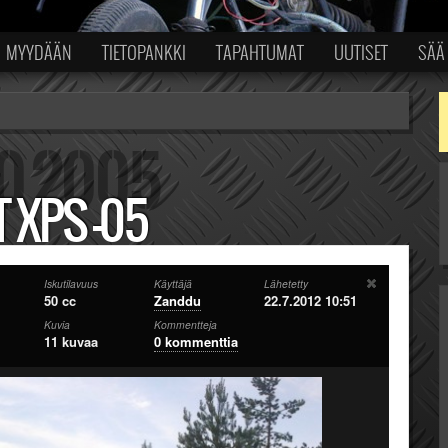
MYYDÄÄN
TIETOPANKKI
TAPAHTUMAT
UUTISET
SÄÄ
 XPS -05
Iskutilavuus
Käyttäjä
Lähetetty
50 cc
Zanddu
22.7.2012 10:51
Kuvia
Kommentteja
11 kuvaa
0 kommenttia