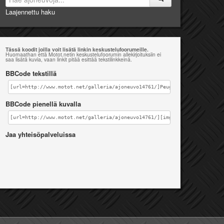
Laajennettu haku
Tässä koodit joilla voit lisätä linkin keskustelufoorumeille.
Huomaathan että Motot.netin keskustelufoorumin allekirjoituksiin ei
saa lisätä kuvia, vaan linkit pitää esittää tekstilinkkeinä.
BBCode tekstillä
[url=http://www.motot.net/galleria/ajoneuvo14761/]Peugeot XPS 50 R[/url
BBCode pienellä kuvalla
[url=http://www.motot.net/galleria/ajoneuvo14761/][img]http://www.motot
Jaa yhteisöpalveluissa