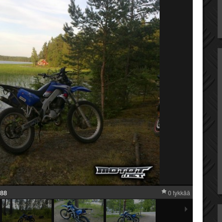
88
0 tykkää