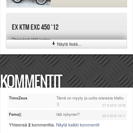
Ex KTM EXC 450 '12
Tämmöstä tällä kertaa
Näytä lisää...
KOMMENTIT
TimoZeus
Tämä on myyty ja uutta oranssia tilattu
:)
27.5.2012 12:45
Fema||
tää nykynen?
26.5.2012 14:11
Yhteensä
2
kommenttia.
Näytä kaikki kommentit