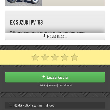
Ex Suzuki PV '93
Tällä sitä käännettiin naapurin nurmikoita ekaa kertaa
Näytä lisää...
Lisää kuvia
Lisää ajoneuvo
|
Luo albumi
Näytä kaikki saman malliset