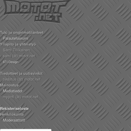
Tuki ja ongelmatilanteet
Palautefoorumi
Ylläpito ja yhteistyö
Sami Tiilikainen
sami (ät) motot.net
STi Design
Tiedotteet ja uutisvinkit
tiedotus (ät) motot.net
Mainostus
Mediatiedot
myynti (ät) motot.net
Rekisteriseloste
Henkilökunta
Moderaattorit