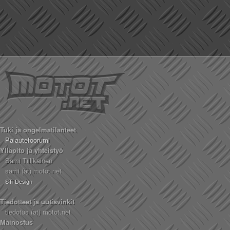
Tuki ja ongelmatilanteet
Palautefoorumi
Ylläpito ja yhteistyö
Sami Tiilikainen
sami (ät) motot.net
STi Design
Tiedotteet ja uutisvinkit
tiedotus (ät) motot.net
Mainostus