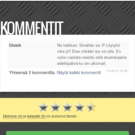
KOMMENTIT
Clutch
No helkkari. Siinähän se :P Löytykö
vika jo? Eise mikään iso voi olla. En
voinu vastata viestiis siitä eturenkaasta
edellispäivä ku oin ulkomail.
7.6.2012 10:56
Yhteensä
1
kommenttia.
Näytä kaikki kommentit
Delmore (4)
ja
leksa96 (5)
on arvioinut tämän