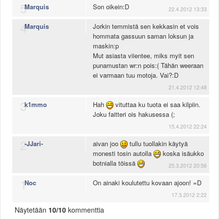
5
Marquis
Son oikein:D
22.4.2012 13:33
4
Marquis
Jorkin temmistä sen kekkasin et vois
hommata gassuun saman loksun ja
maskin:p
Mut asiasta viientee, miks myit sen
punamustan wr:n pois:( Tähän weeraan
ei varmaan tuu motoja. Vai?:D
21.4.2012 12:48
3
k1mmo
Hah
vituttaa ku tuota ei saa kilpiin.
Joku faitteri ois hakusessa (;
15.4.2012 22:24
2
-JJari-
aivan joo
tullu tuollakin käytyä
monesti tosin autolla
koska isäukko
botnialla töissä
25.3.2012 20:56
1
Noc
On ainaki koulutettu kovaan ajoon! =D
17.3.2012 2:22
Näytetään
10/10
kommenttia