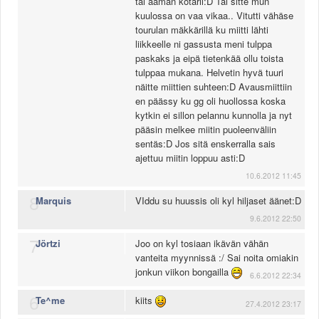
tai aaman kotarii:D Tai sitte mun
kuulossa on vaa vikaa.. Vitutti vähäse
tourulan mäkkärillä ku miitti lähti
liikkeelle ni gassusta meni tulppa
paskaks ja eipä tietenkää ollu toista
tulppaa mukana. Helvetin hyvä tuuri
näitte miittien suhteen:D Avausmiittiin
en päässy ku gg oli huollossa koska
kytkin ei sillon pelannu kunnolla ja nyt
pääsin melkee miitin puoleenväliin
sentäs:D Jos sitä enskerralla sais
ajettuu miitin loppuu asti:D
10.6.2012 11:45
8
Marquis
VIddu su huussis oli kyl hiljaset äänet:D
9.6.2012 22:50
7
Jörtzi
Joo on kyl tosiaan ikävän vähän
vanteita myynnissä :/ Sai noita omiakin
jonkun viikon bongailla
6.6.2012 22:34
6
Te^me
kiits
27.4.2012 23:17