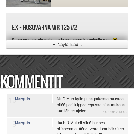
EX - Husqvarna WR 125 #2
Pitihä sitä perkele vielä yks husse ostaa ku halvalla sain.
Näytä lisää...
KOMMENTIT
10
Marquis
Nii:D Mun kyllä pitää jatkossa muistaa
pitää pari tulppaa repussa aina mukana
kun lähtee ajelee..
10.6.2012 16:00
9
Marquis
Juuh:D Mut oli siinä husses
hiljasemmat äänet verrattuna häkkisen