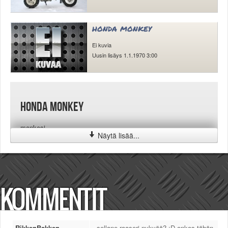
honda monkey
Ei kuvia
Uusin lisäys 1.1.1970 3:00
honda monkey
monkesi
Näytä lisää...
KOMMENTIT
RikkenBakken
sellane raaseri nykyää? :D onkos tähän