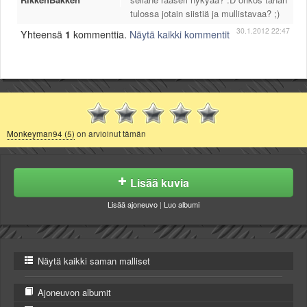
tulossa jotain siistiä ja mullistavaa? ;)
30.1.2012 22:47
Yhteensä
1
kommenttia.
Näytä kaikki kommentit
Monkeyman94 (5)
on arvioinut tämän
Lisää kuvia
Lisää ajoneuvo
|
Luo albumi
Näytä kaikki saman malliset
Ajoneuvon albumit